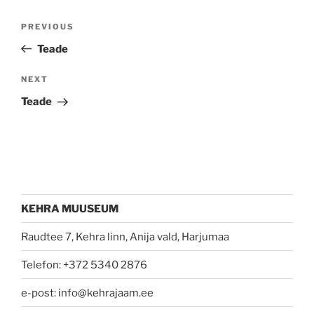
Post
Previous
PREVIOUS
navigation
Post
Teade
Next
NEXT
Post
Teade
KEHRA MUUSEUM
Raudtee 7, Kehra linn, Anija vald, Harjumaa
Telefon: +372 5340 2876
e-post: info@kehrajaam.ee