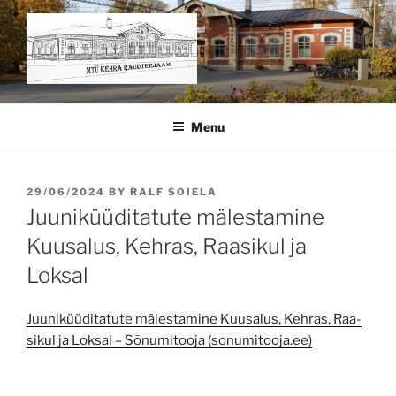
Skip
to
content
KEHRA MUUSEUM – MTÜ
KEHRA RAUDTEEJAAM
Menu
POSTED
29/06/2024
BY
RALF SOIELA
ON
Juuniküüditatute mälestamine
Kuusalus, Kehras, Raasikul ja
Loksal
Juu­ni­küü­di­ta­tu­te mä­les­ta­mi­ne Kuu­sa­lus, Keh­ras, Raa­
si­kul ja Lok­sal – Sõnumitooja (sonumitooja.ee)