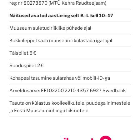
reg nr 80273870 (MTÜ Kehra Raudteejaam)
Näitused avatud
aastaringselt K–L kell 10–17
Muuseum suletud riiklike pühade ajal
Kokkuleppel saab muuseumi külastada igal ajal
Täispilet 5 €
Sooduspilet 2 €
Kohapeal tasumine sularahas või mobiil-ID-ga
Arveldusarve: EE102200 2210 4357 6927 Swedbank
Tasuta on külastus koolieelikutele, puudega inimestele
ja Eesti Muuseumiühingu liikmetele