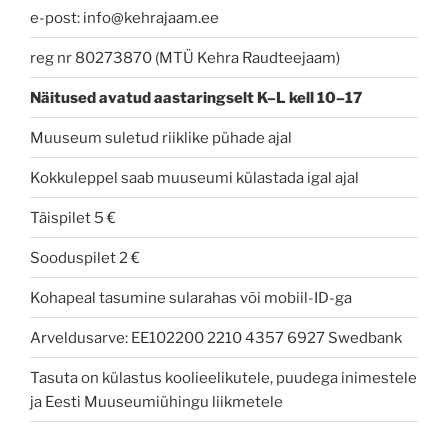
e-post: info@kehrajaam.ee
reg nr 80273870 (MTÜ Kehra Raudteejaam)
Näitused avatud
aastaringselt K–L kell 10–17
Muuseum suletud riiklike pühade ajal
Kokkuleppel saab muuseumi külastada igal ajal
Täispilet 5 €
Sooduspilet 2 €
Kohapeal tasumine sularahas või mobiil-ID-ga
Arveldusarve: EE102200 2210 4357 6927 Swedbank
Tasuta on külastus koolieelikutele, puudega inimestele
ja Eesti Muuseumiühingu liikmetele