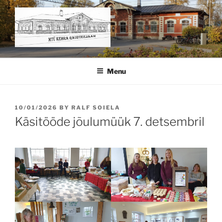
Skip
to
content
KEHRA MUUSEUM – MTÜ
KEHRA RAUDTEEJAAM
Menu
POSTED
10/01/2026
BY
RALF SOIELA
ON
Käsitööde jõulumüük 7. detsembril