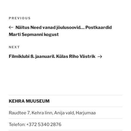
Post
Previous
PREVIOUS
navigation
Post
Näitus Need vanad jõulusoovid… Postkaardid
Marti Sepmanni kogust
Next
NEXT
Post
Filmiklubi 8. jaanuaril. Külas Riho Västrik
KEHRA MUUSEUM
Raudtee 7, Kehra linn, Anija vald, Harjumaa
Telefon: +372 5340 2876