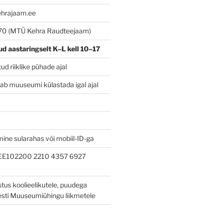
ehrajaam.ee
70 (MTÜ Kehra Raudteejaam)
ud
aastaringselt K–L kell 10–17
d riiklike pühade ajal
ab muuseumi külastada igal ajal
ine sularahas või mobiil-ID-ga
 EE102200 2210 4357 6927
tus koolieelikutele, puudega
Eesti Muuseumiühingu liikmetele