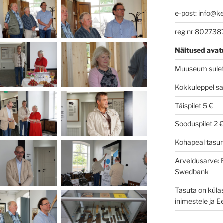
e-post: info@k
reg nr 802738
Näitused avat
Muuseum suletu
Kokkuleppel sa
Täispilet 5 €
Sooduspilet 2 €
Kohapeal tasum
Arveldusarve:
Swedbank
Tasuta on külas
inimestele ja 