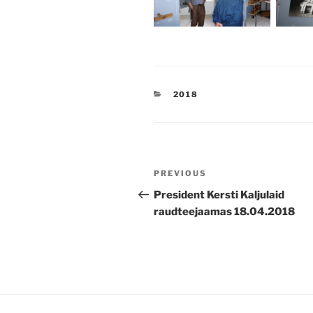
CATEGORIES
2018
Post
Previous
PREVIOUS
navigation
Post
President Kersti Kaljulaid
raudteejaamas 18.04.2018