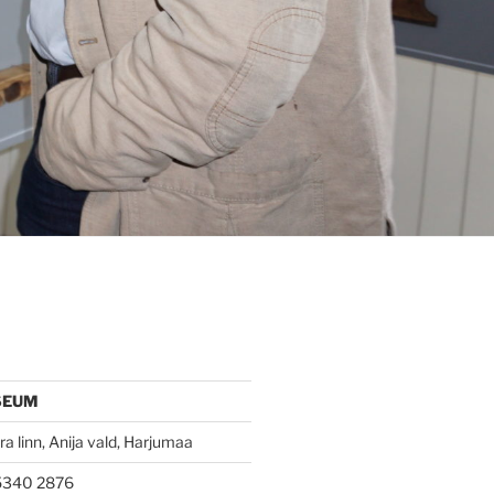
SEUM
a linn, Anija vald, Harjumaa
 5340 2876