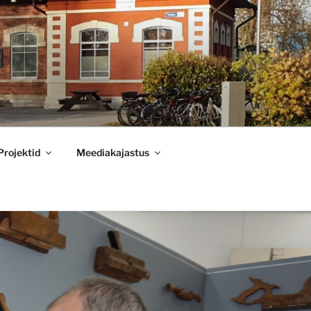
Projektid
Meediakajastus