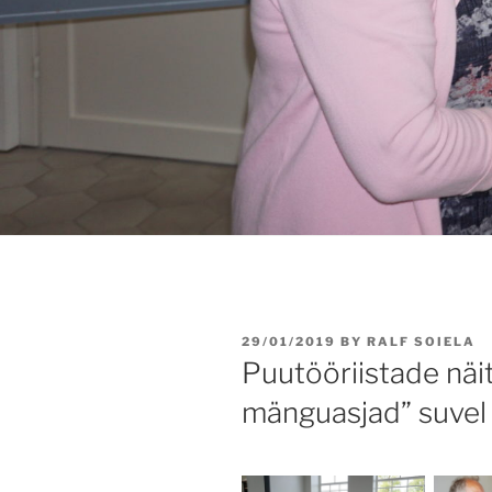
POSTED
29/01/2019
BY
RALF SOIELA
ON
Puutööriistade näi
mänguasjad” suvel