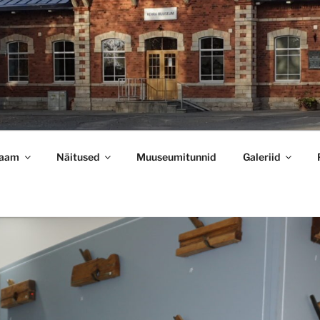
USEUM – MTÜ KEHRA
AAM
jaam
Näitused
Muuseumitunnid
Galeriid