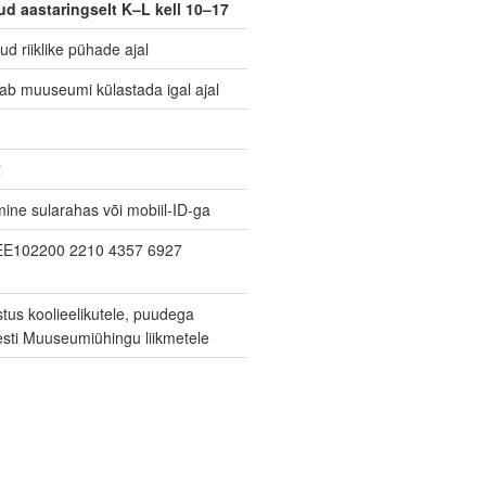
ud
aastaringselt K–L kell 10–17
d riiklike pühade ajal
ab muuseumi külastada igal ajal
€
ine sularahas või mobiil-ID-ga
 EE102200 2210 4357 6927
tus koolieelikutele, puudega
esti Muuseumiühingu liikmetele