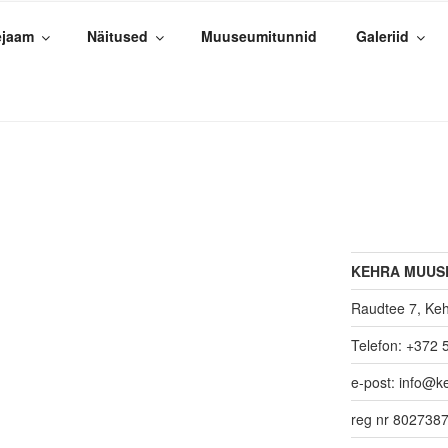
ejaam
Näitused
Muuseumitunnid
Galeriid
USEUM – MTÜ KEHRA
AAM
KEHRA MUUS
Raudtee 7, Kehr
Telefon: +372 
e-post: info@k
reg nr 802738