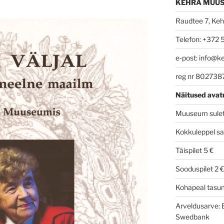
KEHRA MUU
Raudtee 7, Kehr
Telefon: +372
e-post: info@k
reg nr 802738
Näitused avat
Muuseum suletu
Kokkuleppel sa
Täispilet 5 €
Sooduspilet 2 €
Kohapeal tasum
Arveldusarve:
Swedbank