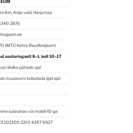
SEUM
a linn, Anija vald, Harjumaa
 5340 2876
ehrajaam.ee
70 (MTÜ Kehra Raudteejaam)
ud
aastaringselt K–L kell 10–17
d riiklike pühade ajal
ab muuseumi külastada igal ajal
ine sularahas või mobiil-ID-ga
 EE102200 2210 4357 6927