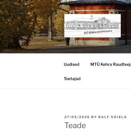
Skip
to
content
KEHRA MU
RAUDTEEJ
Uudised
MTÜ Kehra Raudtee
Toetajad
POSTED
27/05/2026
BY
RALF SOIELA
ON
Teade